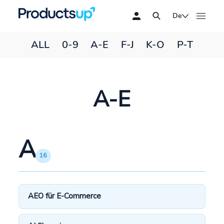
De
ALL
0-9
A-E
F-J
K-O
P-T
A-E
A
16
AEO für E-Commerce