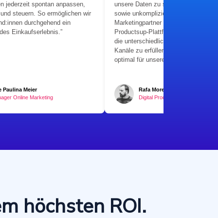
n jederzeit spontan anpassen,
unsere Daten zu strukturieren und sc
 und steuern. So ermöglichen wir
sowie unkompliziert für unsere
nd:innen durchgehend ein
Marketingpartner aufzubereiten. Ohn
des Einkaufserlebnis.”
Productsup-Plattform wäre es sehr s
die unterschiedlichen Anforderungen
Kanäle zu erfüllen und unsere Produ
optimal für unsere Kund:innen aufzub
e Paulina Meier
Rafa Moreno
ager Online Marketing
Digital Product Owner
em höchsten ROI.