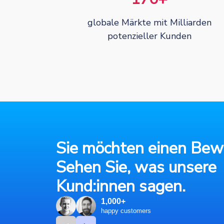
globale Märkte mit Milliarden
potenzieller Kunden
Sie möchten einen Bew
Sehen Sie, was unsere
Kund:innen sagen.
1,000+
happy customers