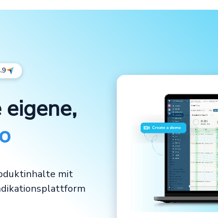
.9
e eigene,
mo
roduktinhalte mit
dikationsplattform