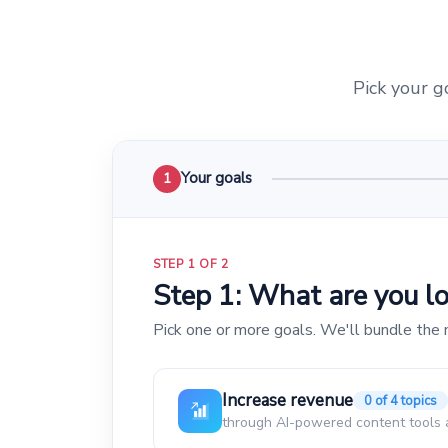
Pick your go
Your goals
1
STEP 1 OF 2
Step 1: What are you lo
Pick one or more goals. We'll bundle the 
Increase revenue
0 of 4 topics
through AI-powered content tools a