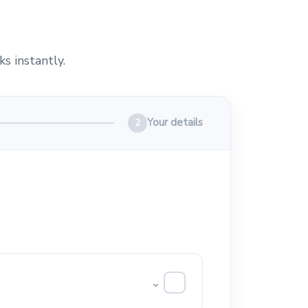
ks instantly.
Your details
2
⌄
✓