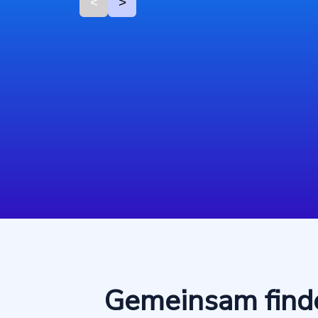
<
>
Gemeinsam finde