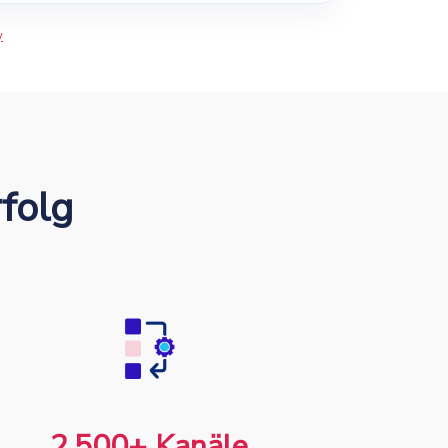
y
folg
2,500+ Kanäle