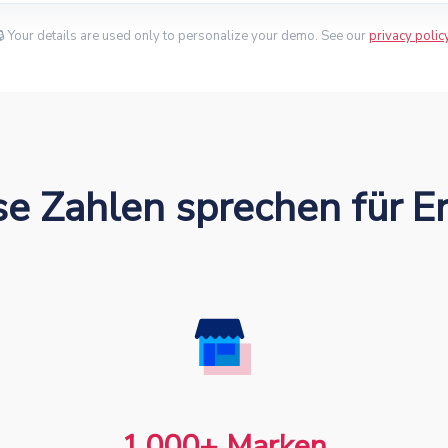
🔒 Your details are used only to personalize your demo. See our
privacy polic
se Zahlen sprechen für Er
1,000+ Marken