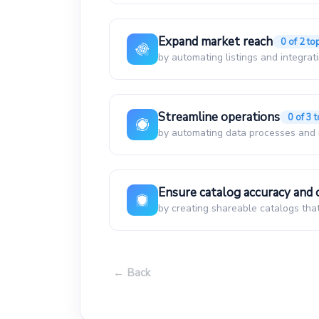
Expand market reach
0 of 2 to
✓
Minimize down-time by making fa
by automating listings and integra
✓
Increase conversions by enhancin
Streamline operations
Reach more potential buyers th
0 of 3 
✓
integrations
by automating data processes and r
Ensure catalog accuracy and
Eliminate manual data integrati
✓
automation
by creating shareable catalogs tha
Improve organizational productivi
✓
and management tools
Create and share customized pro
← Back
✓
teams and external partners