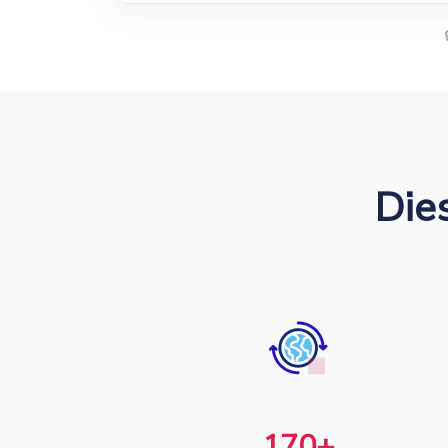
Die
170+