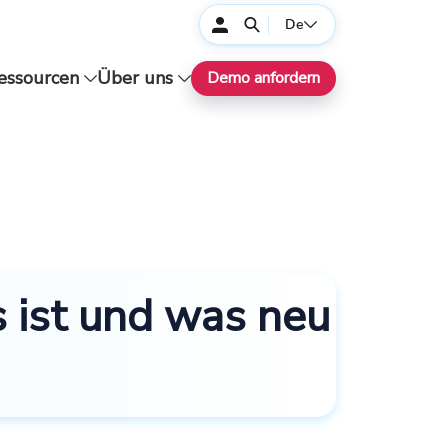
De
essourcen
Über uns
Demo anfordern
 ist und was neu