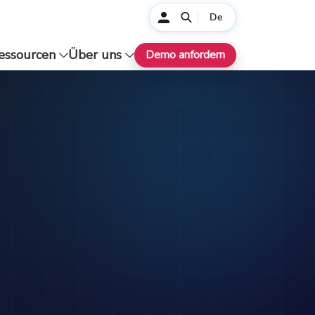
De
essourcen
Über uns
Demo anfordern