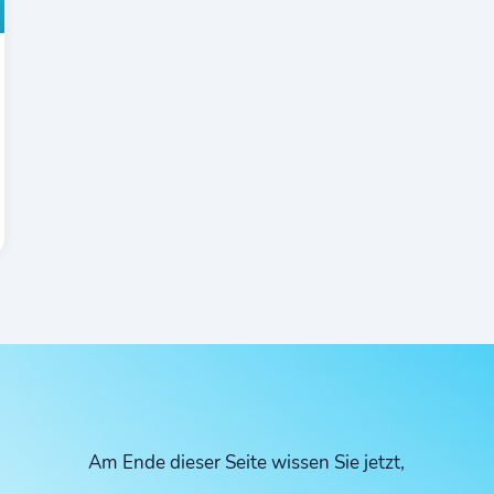
Am Ende dieser Seite wissen Sie jetzt,