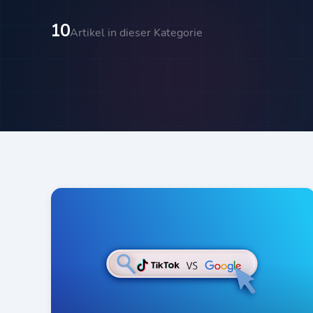
10
Artikel in dieser Kategorie