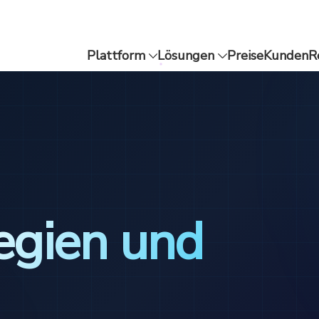
Plattform
Lösungen
Preise
Kunden
R
tegien und