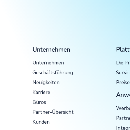
Unternehmen
Plat
Unternehmen
Die P
Geschäftsführung
Servi
Neuigkeiten
Preise
Karriere
Anwe
Büros
Werbe
Partner-Übersicht
Partn
Kunden
Integ