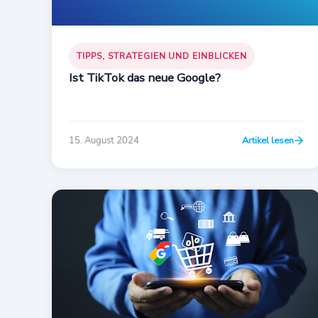
TIPPS, STRATEGIEN UND EINBLICKEN
Ist TikTok das neue Google?
15. August 2024
Artikel lesen