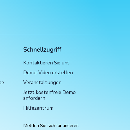
Schnellzugriff
Kontaktieren Sie uns
Demo-Video erstellen
be
Veranstaltungen
Jetzt kostenfreie Demo
anfordern
Hilfezentrum
Melden Sie sich für unseren