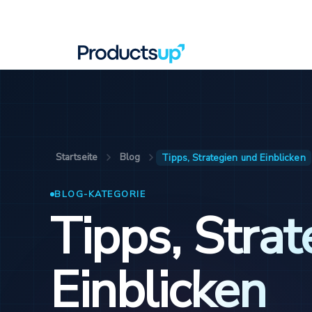
Startseite
Blog
Tipps, Strategien und Einblicken
BLOG-KATEGORIE
Tipps, Stra
Einblicken