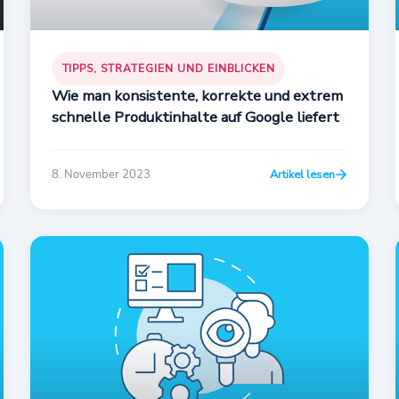
TIPPS, STRATEGIEN UND EINBLICKEN
Wie man konsistente, korrekte und extrem
schnelle Produktinhalte auf Google liefert
8. November 2023
Artikel lesen