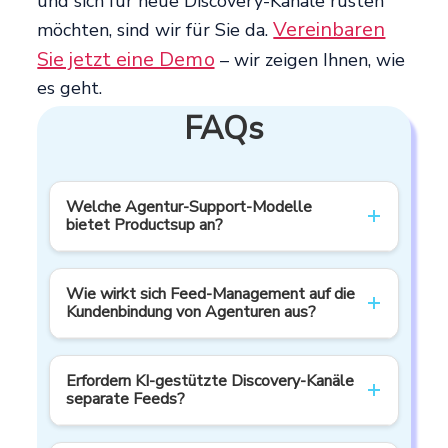
und sich für neue Discovery-Kanäle rüsten
Vereinbaren
möchten, sind wir für Sie da.
Sie jetzt eine Demo
– wir zeigen Ihnen, wie
es geht.
FAQs
Welche Agentur-Support-Modelle
bietet Productsup an?
Productsup unterstützt Agenturen mit Self-
Wie wirkt sich Feed-Management auf die
Service-, Hybrid- und vollständig
Kundenbindung von Agenturen aus?
verwalteten Modellen. Ob Ihr Team die
vollständige Kontrolle über Feed-
Feed-Management ist im Kern die Grundlage
Operationen möchte, Unterstützung bei
Erfordern KI-gestützte Discovery-Kanäle
für Kundenvertrauen. Ein fehlerhafter Feed
separate Feeds?
komplexem Onboarding und Feed-
wirkt sich direkt auf die Performance aus,
Optimierung benötigt oder einen End-to-
verschwendet Ad Spend und schwächt das