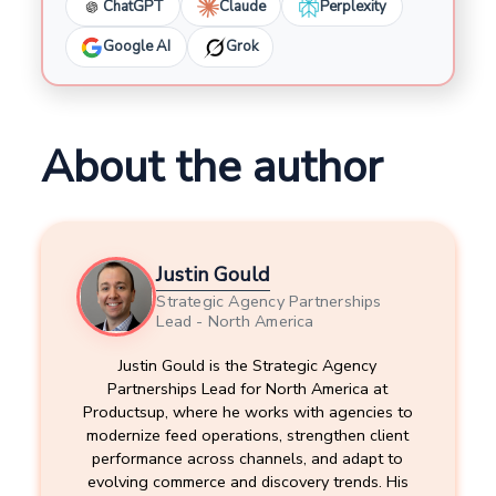
außerdem, um skalierbare Optimierung über
ChatGPT
Claude
Perplexity
mehrere Kundenaccounts hinweg zu
Google AI
Grok
unterstützen und Kampagnenergebnisse zu
verbessern.
About the author
Justin Gould
Strategic Agency Partnerships
Lead - North America
Justin Gould is the Strategic Agency
Partnerships Lead for North America at
Productsup, where he works with agencies to
modernize feed operations, strengthen client
performance across channels, and adapt to
evolving commerce and discovery trends. His