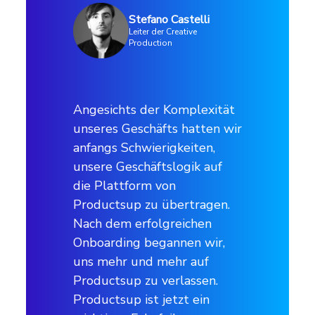
Stefano Castelli
Leiter der Creative
Anwendungsfall
Production
Integration zu Online-Vertriebskanäle
Angesichts der Komplexität
Kanäle
unseres Geschäfts hatten wir
anfangs Schwierigkeiten,
Facebook, Google, Webseiten der
unsere Geschäftslogik auf
eigenen Marken
die Plattform von
Productsup zu übertragen.
Gewerbe
Nach dem erfolgreichen
Onboarding begannen wir,
Reisen & Freizeit
uns mehr und mehr auf
Productsup zu verlassen.
Productsup ist jetzt ein
Produkte und Dienstleistungen