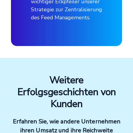
wichtiger Eckpfeiler unserer
Strategie zur Zentralisierung
Urlaubspakete
des Feed Managements.
Mitarbeiteranzahl
Über 1000
Firmensitz
Weitere
Amsterdam, Niederlande
Erfolgsgeschichten von
Über lastminute.com
Kunden
lastminute.com ist der europäische
Erfahren Sie, wie andere Unternehmen
Travel-Tech-Marktführer im dynamischen
ihren Umsatz und ihre Reichweite