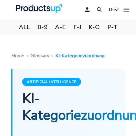
De
ALL
0-9
A-E
F-J
K-O
P-T
Home
Glossary
KI-Kategoriezuordnung
ARTIFICIAL INTELLIGENCE
KI-
Kategoriezuordnu