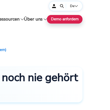
De
essourcen
Über uns
Demo anfordern
ern)
 noch nie gehört