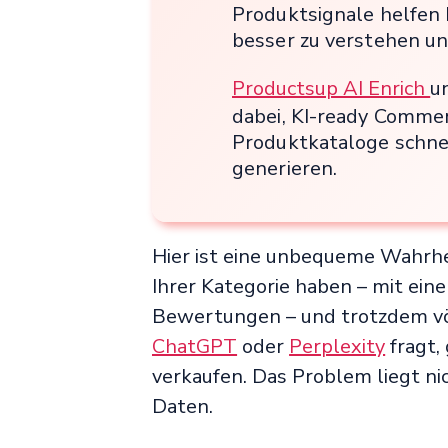
Produktsignale helfen 
besser zu verstehen u
Productsup AI Enrich
u
dabei, KI-ready Commer
Produktkataloge schnel
generieren.
Hier ist eine unbequeme Wahrhei
Ihrer Kategorie haben – mit ein
Bewertungen – und trotzdem völ
ChatGPT
oder
Perplexity
fragt,
verkaufen. Das Problem liegt nic
Daten.