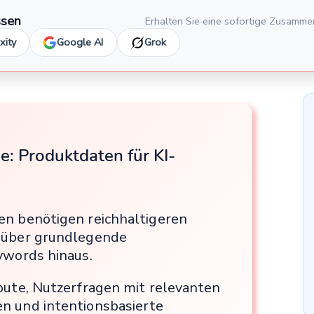
ssen
Erhalten Sie eine sofortige Zusamme
xity
Google AI
Grok
e: Produktdaten für KI-
en benötigen reichhaltigeren
 über grundlegende
ywords hinaus.
bute, Nutzerfragen mit relevanten
n und intentionsbasierte