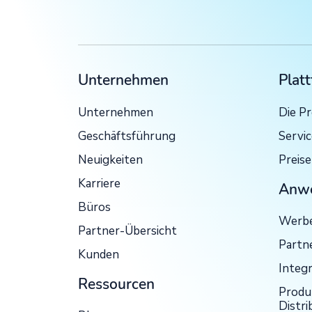
Unternehmen
Plat
Unternehmen
Die P
Geschäftsführung
Servi
Neuigkeiten
Preise
Karriere
Anwe
Büros
Werbe
Partner-Übersicht
Partn
Kunden
Integ
Ressourcen
Produ
Distri