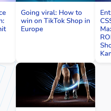
Ent
Going viral: How to
ce
CS
win on TikTok Shop in
h:
Max
Europe
it
ROI
Sh
Ka