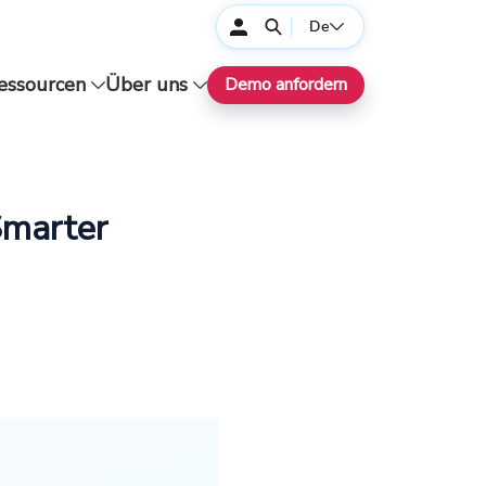
De
essourcen
Über uns
Demo anfordern
Smarter