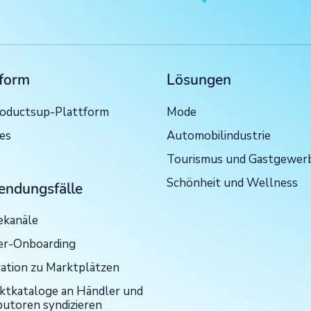
tform
Lösungen
roductsup-Plattform
Mode
ces
Automobilindustrie
Tourismus und Gastgewer
Schönheit und Wellness
ndungsfälle
kanäle
er-Onboarding
ration zu Marktplätzen
ktkataloge an Händler und
butoren syndizieren