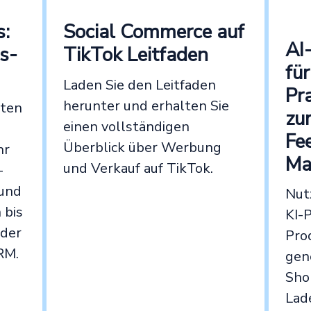
Social Commerce auf
:
AI
TikTok Leitfaden
s-
fü
Laden Sie den Leitfaden
Pr
herunter und erhalten Sie
sten
zu
einen vollständigen
Fe
Überblick über Werbung
hr
Ma
und Verkauf auf TikTok.
-
und
Nut
 bis
KI-
 der
Pro
RM.
gen
Sho
Lad