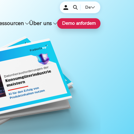
De
essourcen
Über uns
Demo anfordern