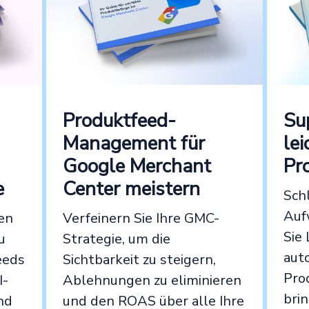
Su
Produktfeed-
le
Management für
Pr
Google Merchant
e
Center meistern
Sch
Auf
en
Verfeinern Sie Ihre GMC-
Sie
u
Strategie, um die
aut
eeds
Sichtbarkeit zu steigern,
Pro
I-
Ablehnungen zu eliminieren
bri
nd
und den ROAS über alle Ihre