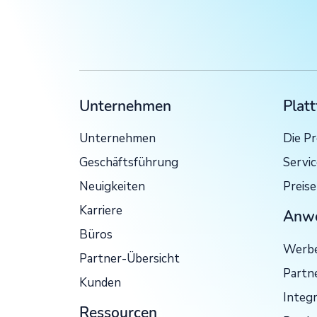
Unternehmen
Plat
Unternehmen
Die P
Geschäftsführung
Servi
Neuigkeiten
Preise
Karriere
Anwe
Büros
Werbe
Partner-Übersicht
Partn
Kunden
Integ
Ressourcen