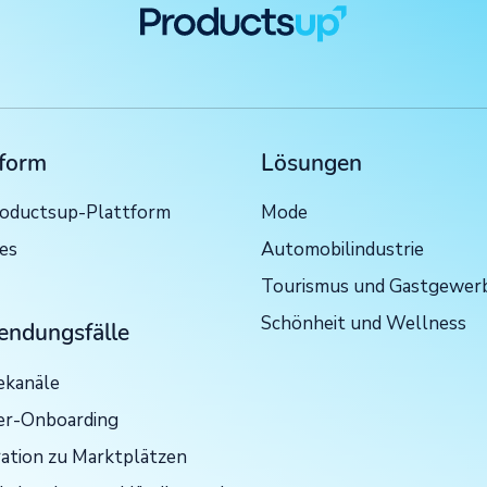
tform
Lösungen
roductsup-Plattform
Mode
ces
Automobilindustrie
Tourismus und Gastgewer
Schönheit und Wellness
ndungsfälle
kanäle
er-Onboarding
ration zu Marktplätzen