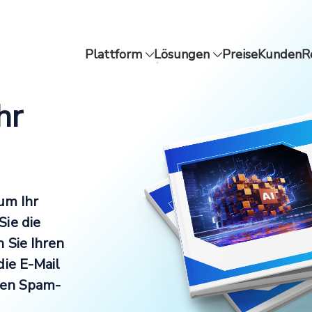
Plattform
Lösungen
Preise
Kunden
R
hr
um Ihr
ie die
 Sie Ihren
die E-Mail
hren Spam-