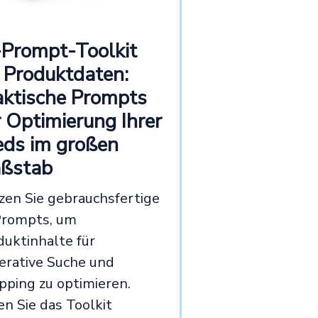
-Prompt-Toolkit
r Produktdaten:
aktische Prompts
r Optimierung Ihrer
eds im großen
ßstab
zen Sie gebrauchsfertige
Prompts, um
duktinhalte für
erative Suche und
pping zu optimieren.
en Sie das Toolkit