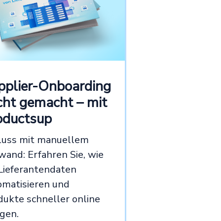
pplier-Onboarding
icht gemacht – mit
oductsup
luss mit manuellem
wand: Erfahren Sie, wie
 Lieferantendaten
omatisieren und
dukte schneller online
ngen.