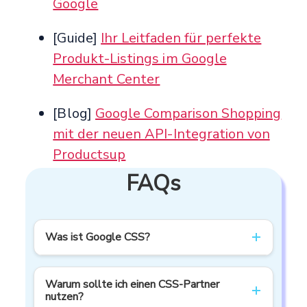
Google
[Guide]
Ihr Leitfaden für perfekte
Produkt-Listings im Google
Merchant Center
[Blog]
Google Comparison Shopping
mit der neuen API-Integration von
Productsup
FAQs
Was ist Google CSS?
Google Comparison Shopping Services (CSS)
Warum sollte ich einen CSS-Partner
ermöglichen Händlern, Produkte über
nutzen?