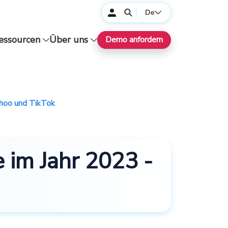
De
essourcen
Über uns
Demo anfordern
ahoo und TikTok
 im Jahr 2023 -