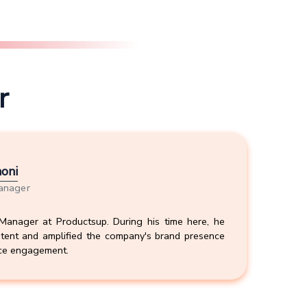
r
oni
anager
anager at Productsup. During his time here, he
ntent and amplified the company's brand presence
nce engagement.