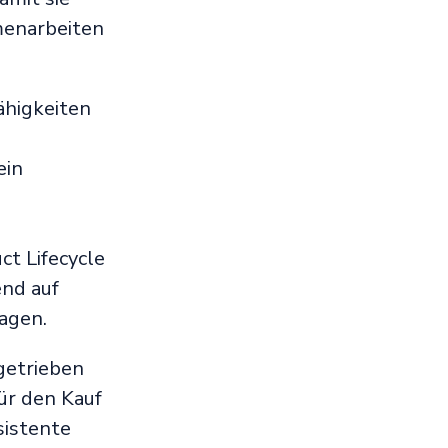
menarbeiten
ähigkeiten
ein
t Lifecycle
nd auf
agen.
getrieben
ür den Kauf
sistente