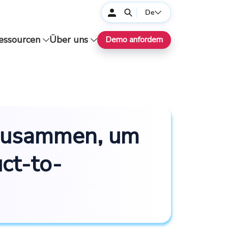
De
essourcen
Über uns
Demo anfordern
 zusammen, um
ct-to-