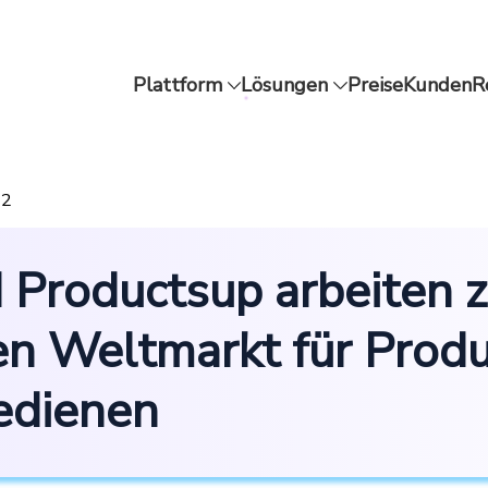
Plattform
Lösungen
Preise
Kunden
R
22
d Productsup arbeiten
n Weltmarkt für Produ
edienen