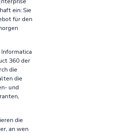
Enterprise
ft ein: Sie
bot für den
morgen
 Informatica
uct 360 der
ch die
lten die
en- und
ranten,
ieren die
er, an wen