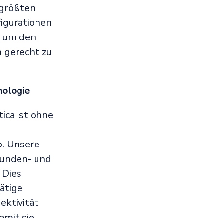
 größten
igurationen
, um den
 gerecht zu
ologie
ica ist ohne
p. Unsere
Kunden- und
 Dies
ätige
ektivität
amit sie