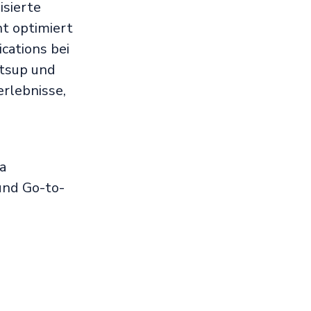
isierte
nt optimiert
cations bei
ctsup und
erlebnisse,
a
nd Go-to-