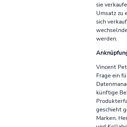
sie verkauf
Umsatz zu e
sich verkau
wechselnde
werden.
Anknüpfung
Vincent Pet
Frage ein f
Datenmanag
künftige Be
Produkterfa
geschieht g
Marken, Her
und Kollabo