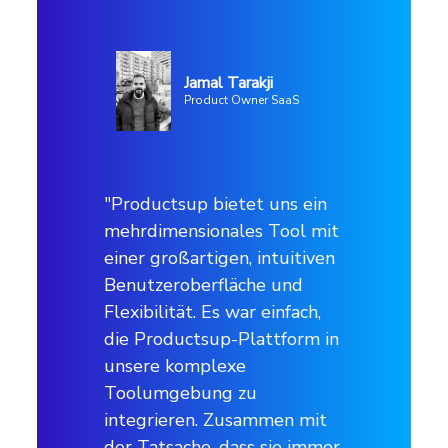
Unternehmensprofil
Anwendungsfälle
Jamal Tarakji
Product Owner SaaS
Integration zu Händler und
Distributoren
Integration zu Online-Vertriebskanäle
"Productsup bietet uns ein
Integration zu Marktplätzen
mehrdimensionales Tool mit
einer großartigen, intuitiven
Benutzeroberfläche und
Kanäle
Flexibilität. Es war einfach,
Mehr als 150, darunter Google,
die Productsup-Plattform in
Facebook, Amazon
unsere komplexe
Toolumgebung zu
integrieren. Zusammen mit
Branche
der Tatsache, dass sie immer