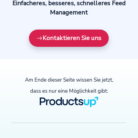
Einfacheres, besseres, schnelleres Feed
verkauft derzeit online in 81 Märkten
Management
über verschiedene Kanäle und in 23
Sprachen.
Kontaktieren Sie uns
Erleben Sie, wie unsere Plattform
funktioniert
Entdecken Sie die Productsup-Plattform mit einer
Am Ende dieser Seite wissen Sie jetzt,
individuell angepassten Demo.
dass es nur eine Möglichkeit gibt:
Jetzt Demovideo erstellen →