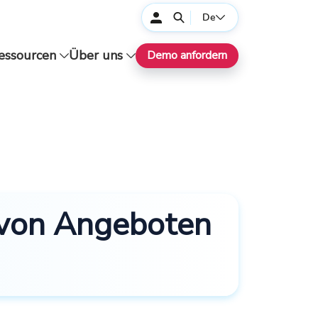
De
essourcen
Über uns
Demo anfordern
n von Angeboten