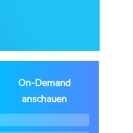
On-Demand
anschauen